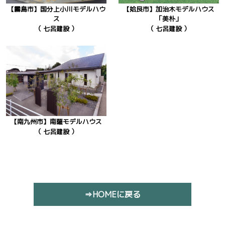
【霧島市】国分上小川モデルハウ
【姶良市】加治木モデルハウス
ス
「美朴」
（ 七呂建設 ）
（ 七呂建設 ）
【南九州市】南薩モデルハウス
（ 七呂建設 ）
⇒HOMEに戻る