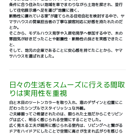
条件に合う住みたい地域を車でまわりながら土地を探され、並行
して住宅展示場へ足を運び“地震に強く、
断熱性に優れている家”が建てられる住宅会社を検討する中で、ヤ
マサハウスの営業担当者の丁寧な接客対応に好感を持たれたのだ
とか。
そこから、モデルハウス見学や入居宅見学へ参加する中で、木の
雰囲気が好きだったことや耐震性・断熱性の良さを実感できたこ
と、
そして、地元の企業であることに安心感を持てたことから、ヤマ
サハウスを選ばれました。
日々の生活をスムーズに行える間取
りは実用性を重視
白と木目のツートンカラーを取り入れ、窓のデザインと位置にこ
だわったシンプルでスタイリッシュな外観。
ご夫婦揃ってご希望されたのは、限られた土地だからこそリビン
グは広く、明るく感じられる空間にすることでした。
広く見える工夫が随所に感じられる室内は、リビングへと繋がる
ドアをハイドアにしたことで空間に高さが生まれ広がりを感じら