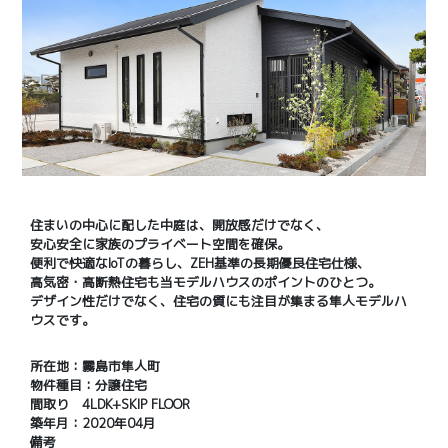
住まいの中心に配した中庭は、開放感だけでなく、
安心安全に家族のプライベート空間を確保。
便利で快適なIoTの暮らし、ZEH基準の長期優良住宅仕様、
高気密・高断熱住宅も当モデルハウスのポイントのひとつ。
デザイン性だけでなく、住宅の質にも注目が集まる隼人モデルハ
ウスです。
所在地：霧島市隼人町
物件種目：分譲住宅
間取り 4LDK+SKIP FLOOR
築年月：2020年04月
備考